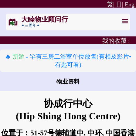
繁|
日|
Eng
大睦物业顾问行
✦三周年✦
我的收藏 :
🔥
凯滙
- 罕有三房二浴室单位放售(有相及影片•
有匙可看)
物业资料
怎样去 协成行中心?
协成行中心
(Hip Shing Hong Centre)
位置于︰51-57号德辅道中, 中环, 中国香港