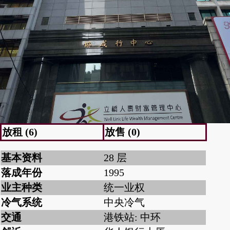
放租 (6)
放售 (0)
基本资料
28 层
落成年份
1995
业主种类
统一业权
冷气系统
中央冷气
交通
港铁站: 中环