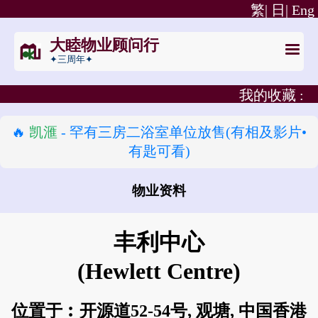
繁|
日|
Eng
大睦物业顾问行
✦三周年✦
我的收藏 :
🔥
凯滙
- 罕有三房二浴室单位放售(有相及影片•
有匙可看)
物业资料
怎样去 丰利中心?
丰利中心
(Hewlett Centre)
位置于︰开源道52-54号, 观塘, 中国香港