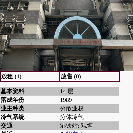
放租 (1)
放售 (0)
基本资料
14 层
落成年份
1989
业主种类
分散业权
冷气系统
分体冷气
交通
港铁站: 观塘