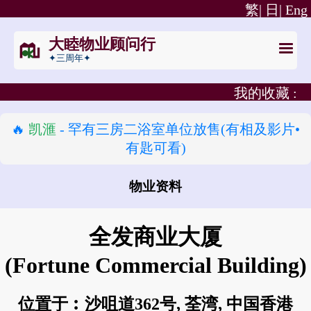
繁|
日|
Eng
大睦物业顾问行
✦三周年✦
我的收藏 :
🔥
凯滙
- 罕有三房二浴室单位放售(有相及影片•
有匙可看)
物业资料
怎样去 全发商业大厦?
全发商业大厦
(Fortune Commercial Building)
位置于︰沙咀道362号, 荃湾, 中国香港