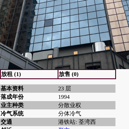
放租 (1)
放售 (0)
基本资料
23 层
落成年份
1994
业主种类
分散业权
冷气系统
分体冷气
交通
港铁站: 荃湾西